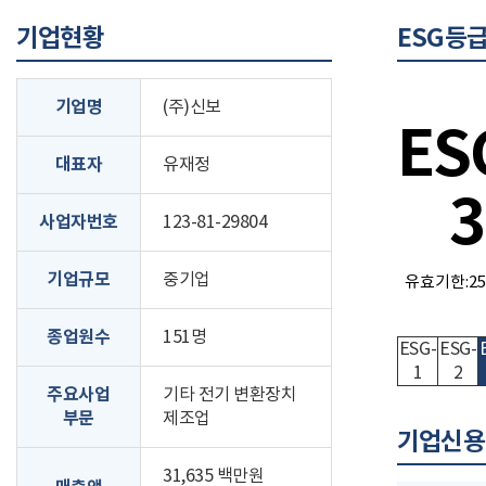
기업현황
ESG등
기업명
(주)신보
ES
대표자
유재정
3
사업자번호
123-81-29804
기업규모
중기업
유효기한:25.
종업원수
151명
ESG-
ESG-
1
2
주요사업
기타 전기 변환장치
부문
제조업
기업신용
31,635 백만원