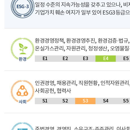
일정 수준의 지속가능성을 갖추고 있으나, 비
기업가치 훼손 여지가 일부 있어 ESG3등급으
환경경영정책, 환경경영추진, 환경검증·법규,
온실가스관리, 자원관리, 청정생산, 오염물
E1
E2
E3
E4
E5
인권경영, 채용관리, 직원현황, 인적자원관리,
사회공헌, 협력사
S1
S2
S3
S4
S5
준법경영, 경영진, 소유구조·주주관리, 이사회