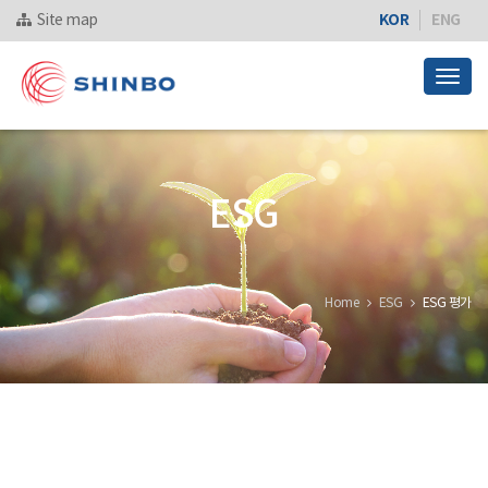
KOR
ENG
Site map
Togg
navig
ESG
Home
ESG
ESG 평가